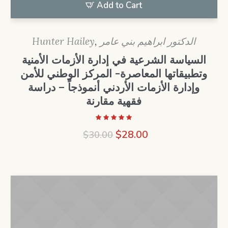
Add to Cart
Hunter Hailey
,
الدكتور ابراهيم بني عامر
السياسة الشرعية في إدارة الأزمات الأمنية
وتطبيقاتها المعاصرة- المركز الوطني للأمن
وإدارة الأزمات الأردني أنموذجاً – دراسة
فقهية مقارنة
Original
Current
$
28.00
$
30.00
price
price
was:
is:
$30.00.
$28.00.