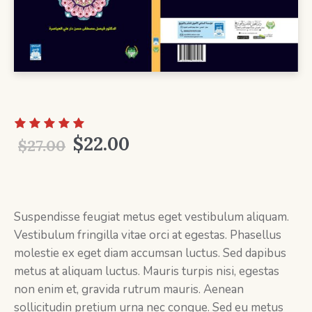
Original
Current
$
22.00
$
27.00
price
price
was:
is:
$27.00.
$22.00.
Suspendisse feugiat metus eget vestibulum aliquam.
Vestibulum fringilla vitae orci at egestas. Phasellus
molestie ex eget diam accumsan luctus. Sed dapibus
metus at aliquam luctus. Mauris turpis nisi, egestas
non enim et, gravida rutrum mauris. Aenean
sollicitudin pretium urna nec congue. Sed eu metus