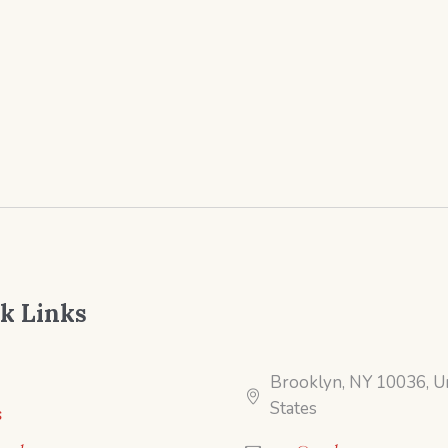
k Links
Brooklyn, NY 10036, U
States
s