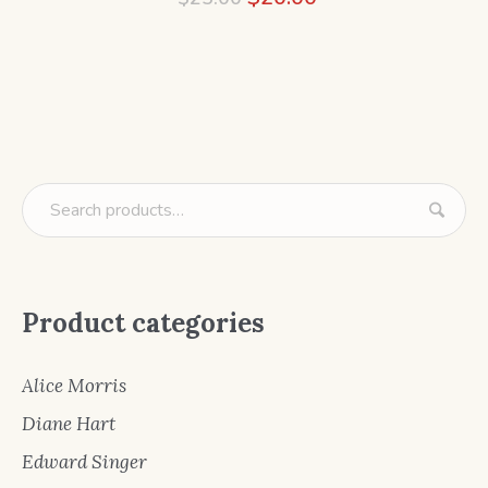
price
price
was:
is:
$25.00.
$20.00.
Product categories
Alice Morris
Diane Hart
Edward Singer