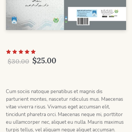
Original
Current
$
25.00
$
30.00
price
price
was:
is:
$30.00.
$25.00.
Cum sociis natoque penatibus et magnis dis
parturient montes, nascetur ridiculus mus. Maecenas
vitae viverra risus. Vivamus eget accumsan elit,
tincidunt pharetra orci. Maecenas neque mi, porttitor
eu ullamcorper nec, aliquet eu nulla. Mauris maximus
turpis tellus, vel aliquam neque aliquet accumsan.