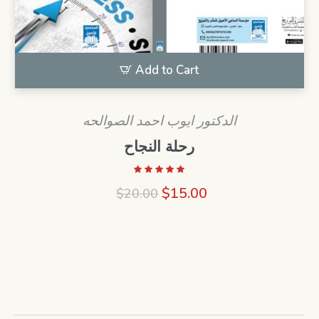
Add to Cart
الدكتور ايوب احمد الصوالحه
رحلة النجاح
Original
Current
$
15.00
$
20.00
price
price
was:
is:
$20.00.
$15.00.