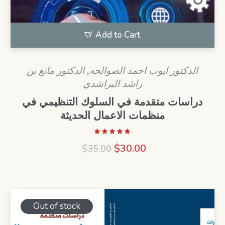
Add to Cart
الدكتور مانع بن
,
الدكتور ايوب احمد الصوالحه
راشد البراشدي
دراسات متقدمة في السلوك التنظيمي في
منظمات الاعمال الحديثة
Original
Current
$
30.00
$
35.00
price
price
was:
is:
$35.00.
$30.00.
Out of stock