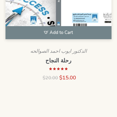
Add to Cart
الدكتور ايوب احمد الصوالحه
رحلة النجاح
Original
Current
$
15.00
$
20.00
price
price
was:
is:
$20.00.
$15.00.